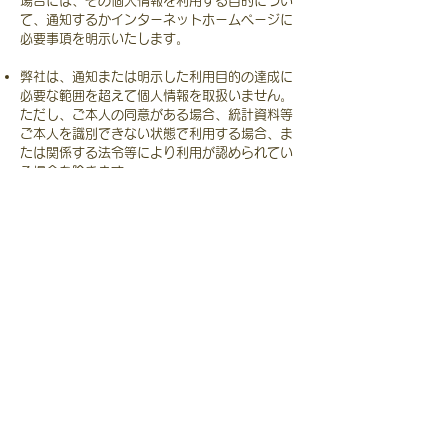
場合には、その個人情報を利用する目的につい
て、
通知するかインターネットホームページに
必要事項を明示いたします。
弊社は、通知または明示した利用目的の達成に
必要な範囲を超えて個人情報を取扱いません。
ただし、ご本人の同意がある場合、統計資料等
ご本人を識別できない状態で利用する場合、
ま
たは関係する法令等により利用が認められてい
る場合を除きます。
弊社は、ご本人がご自身の個人情報の照会、変
更、修正等を希望される場合には、
ご本人から
の要請であることを確認させて頂いたうえで、
弊社所定の手続きに基づいてすみやかに対応い
たします。
弊社は、ご本人の同意を得た場合または法令に
基づく場合等を除き、個人情報を第三者に提供
いたしません。
業務を委託するために個人情報を委託先に提供
する場合、当該委託先との間において必要な契
約等を締結し、
個人情報の安全管理のための必