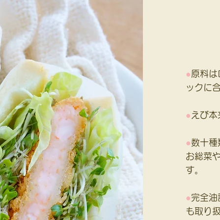
●
原料は
ックに
●
えび本
●
数十種
お総菜
す。
●
完全油
も取り